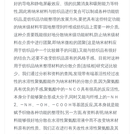
好的导电和静电屏蔽效应、强的抗菌消臭和吸附能力等特
性,因此将纳米材料与纺织品进行复合可以制成各种功能纺
织品,是纺织品功能整理的发展方向,要把具有这些特定功能
的纳米级材料牢固地整理到纤维或纺织品上需要一种介质,
这种介质要既能很好地分散纳米级功能材料,防止纳米级材
料在介质中进行团聚,即纳米微粒的团聚(这是纳米材料应
用于纺织品中一个比较棘手的问题),又能与纺织品有很好
的结合力,还要不改变纺织品原有的风格手感。目前对这种
用于纺织品纳米整理材料的分散介质(连续相)研究还比较
少。我们通过分析和资料的查阅,发现带有端基活性经过改
性的水溶性聚氨酯能作为纳米材料的分散介质,因为聚氨酯
具有优良的手感,聚氨酯中的—ＮＣＯ具有很高的反应活性,
本身分子能够聚合形成大分子,同时又能与纤维上的—ＮＨ
2、—ＮＨ、—ＯＨ、—ＣＯＯＨ等基团反应,其本身就是能
赋予织物各种功能的整理剂;另一方面,有资料表明,纳米材
料能够很好地分散在水溶性聚氨酯溶液中而不改变纳米材
料原有的性质。我们正在进行有关改性水溶性聚氨酯及其