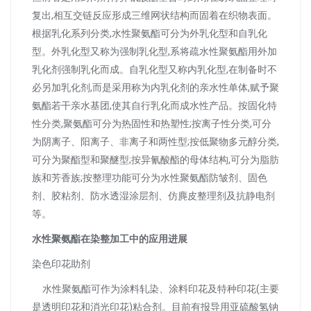
复出,相互交链反应形成三维网状结构而固着在织物表面。
根据乳化系列分类,水性聚氨酯可分为外乳化型和自乳化
型。外乳化型又称为强制乳化型,系将疏水性聚氨酯用外加
乳化剂强制乳化而成。自乳化型又称内乳化型,在制备时不
必另加乳化剂,而是采用称为内乳化剂的亲水性单体,赋予聚
氨酯若干亲水基团,使其自行乳化而成水性产品。按固化特
性分类,聚氨酯可分为热固性和热塑性;按离子性分类,可分
为阴离子、阳离子、非离子和两性型;按低聚物多元醇分类,
可分为聚酯型和聚醚型;按异氰酸酯的母体结构,可分为脂肪
族和芳香族;按整理功能可分为水性聚氨酯防皱剂、固色
剂、胶粘剂、防水透湿涂层剂、仿麂皮整理剂及抗静电剂
等。
水性聚氨酯在染整加工中的应用进展
染色印花助剂
水性聚氨酯可作为涂料轧染、涂料印花及特种印花(主要
是透明印花和消光印花)粘合剂。目前有报导用亚硫酸氢钠