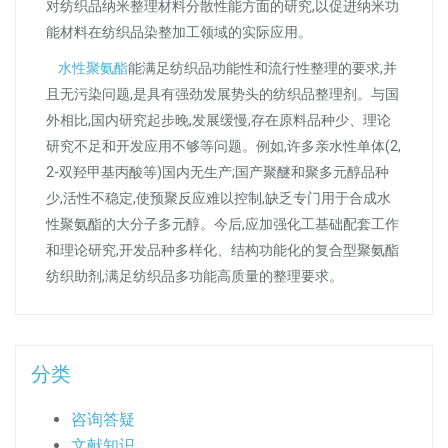
对纺织品纳米整理材料分散性能方面的研究,以促进纳米功
能材料在纺织品染整加工领域的实际应用。
水性聚氨酯
能满足纺织品功能性和流行性整理的要求,并
且无污染问题,是具有强劲发展势头的纺织品整理剂。与国
外相比,国内研究起步晚,发展缓慢,存在原料品种少、理论
研究不足和开发应用不够等问题。例如,许多亲水性单体(2,
2-双羟甲基丙酸等)国内无生产;国产聚醚和聚多元醇品种
少,活性不稳定,使预聚反应难以控制,缺乏专门用于合成水
性聚氨酯的大分子多元醇。今后,应加强化工基础配套工作
和理论研究,开发品种多样化、结构功能化的复合型聚氨酯
纺织助剂,满足纺织品多功能高质量的整理要求。
分类
咨询答疑
文献知识