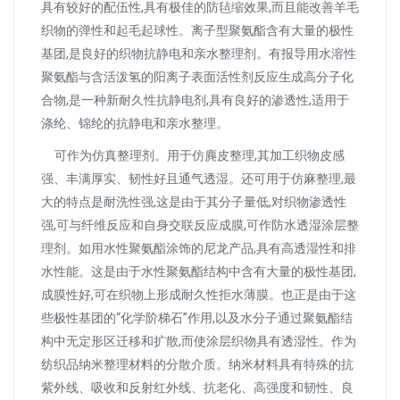
具有较好的配伍性,具有极佳的防毡缩效果,而且能改善羊毛
织物的弹性和起毛起球性。离子型聚氨酯含有大量的极性
基团,是良好的织物抗静电和亲水整理剂。有报导用水溶性
聚氨酯与含活泼氢的阳离子表面活性剂反应生成高分子化
合物,是一种新耐久性抗静电剂,具有良好的渗透性,适用于
涤纶、锦纶的抗静电和亲水整理。
可作为仿真整理剂。用于仿麂皮整理,其加工织物皮感
强、丰满厚实、韧性好且通气透湿。还可用于仿麻整理,最
大的特点是耐洗性强,这是由于其分子量低,对织物渗透性
强,可与纤维反应和自身交联反应成膜,可作防水透湿涂层整
理剂。如用水性聚氨酯涂饰的尼龙产品,具有高透湿性和排
水性能。这是由于水性聚氨酯结构中含有大量的极性基团,
成膜性好,可在织物上形成耐久性拒水薄膜。也正是由于这
些极性基团的“化学阶梯石”作用,以及水分子通过聚氨酯结
构中无定形区迁移和扩散,而使涂层织物具有透湿性。作为
纺织品纳米整理材料的分散介质。纳米材料具有特殊的抗
紫外线、吸收和反射红外线、抗老化、高强度和韧性、良