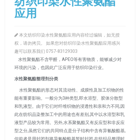
纺织印染水性聚氨酯
应用
本文纺织印染水性聚氨酯应用内容经过编辑，如无授
权，请勿拷贝。 如果您对纺织印染水性聚氨酯应用感兴
趣可以联系我们 0757-83129303
水性聚氨酯不含甲醛，APEO等有害物质，能够减少对
环境的污染，也因此广泛应用于纺织印染行业。
水性聚氨酯整理剂分类
水性聚氨酯的形态对其流动性、成膜性及加工织物的性
能有重要影响。一般分为3种类型,即水溶型、胶体分散型
和乳液型。由于它们对纤维织物的浸透性和亲和力不同,因
此在纺织品染整加工中的用途也有差别,其中以水溶型和乳
液型产品较为常用。另外,水系聚氨酯又有反应型和非反应
型之分,虽然它们的共同特点是分子结构中含有异氰酸酯基,
但前者是用封闭剂将异氰酸酯基暂时封闭,在纺织品整理时