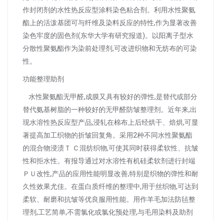
作封闭剂的水性热反应型涂料染色粘合剂。利用水性聚氨
酯上的活泼基团可与纤维及染料反应的特性,作为显著改善
染色牢度的固色剂(东华大学有研究报道)。以阳离子型水
分散性聚氨酯作为染前处理剂,可改进织物和无纺布的可染
性。
功能整理助剂
水性聚氨酯无甲醛,成膜又具有较好的弹性,是替代或部分
替代氨基树脂的一种较好的无甲醛防皱整理剂。近年来,出
现水溶性热反应型产品,浸轧在棉布上后经烘干、焙烘,可显
著提高加工织物的折皱回复角。采用2种不同水性聚氨酯
的混合物浸渍Ｔ Ｃ混纺织物,可使其同时获得柔软性、抗皱
性和拒水性。有报导通过对水溶性有机硅柔软剂进行封端
ＰＵ改性,产品的应用性能明显改善,特别是织物的弹性和耐
久性效果尤佳。在蛋白质纤维的整理中,用于丝织物,可达到
柔软、耐磨和抗皱等优良服用性能。用作羊毛加法防毡整
理剂,工艺简单,不需氯化或氯化预处理,与毛用染料及助剂