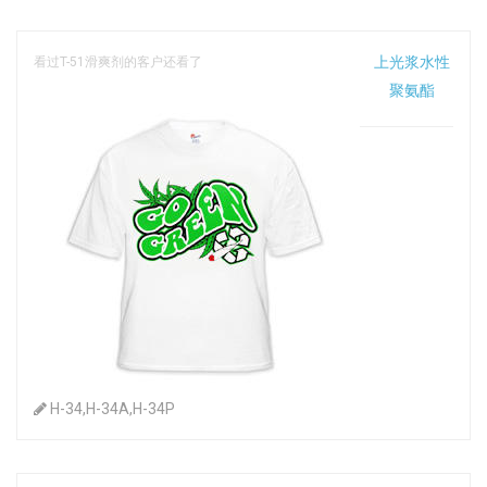
上光浆水性
看过T-51滑爽剂的客户还看了
聚氨酯
H-34,H-34A,H-34P