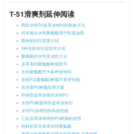
T-51滑爽剂延伸阅读
两款水性PU皮革涂饰剂的制备方法
河本推出水性聚氨酯用于鞋底油墨
两种纺织印花浆介绍
5种无纺布印花技术介绍
聚氨酯的水性及油性之分
皮革系列聚氨酯树脂型号
水性聚氨酯作为多种涂饰剂
皮鞋PU(聚氨酯)树脂不黄变性能
珠光浆PU树脂应用方案
环保型皮革涂饰剂水性PU
水性PU树脂用作皮革涂饰剂
水性PU涂饰剂的高效性能
三款皮革涂饰用的PU树脂的使用
鞋材的罩光浆用水性聚氨酯