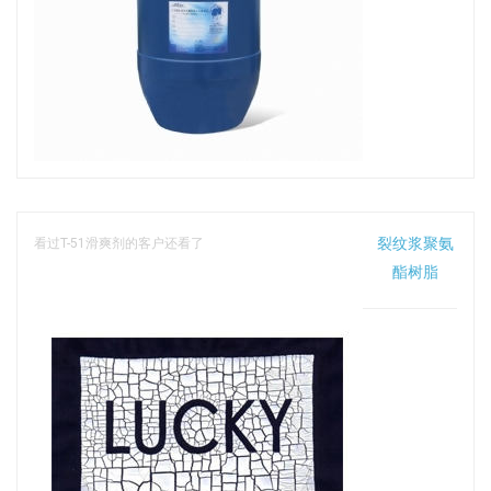
裂纹浆聚氨
看过T-51滑爽剂的客户还看了
酯树脂