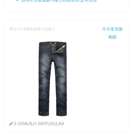
透明水性聚氨酯与哑光粉能相容,皮革涂饰
牛仔浆用聚
看过T-51滑爽剂的客户还看了
氨酯
S-339A/B,H-34P,PU502,A8