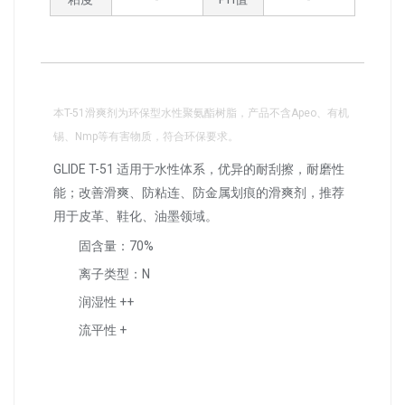
本T-51滑爽剂为环保型水性聚氨酯树脂，产品不含Apeo、有机
锡、Nmp等有害物质，符合环保要求。
GLIDE T-51 适用于水性体系，优异的耐刮擦，耐磨性
能；改善滑爽、防粘连、防金属划痕的滑爽剂，推荐
用于皮革、鞋化、油墨领域。
固含量：70%
离子类型：N
润湿性 ++
流平性 +