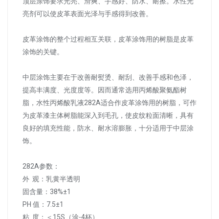
顶层涂饰要求光亮、滑爽、手感好、防水、耐擦。水性光
亮剂可以使皮革表面光泽与手感得到改善。
皮革涂饰的整个过程相互关联，皮革涂饰用的树脂是皮革
涂饰的关键。
中层涂饰主要在于改善耐熨烫、耐刮、改善手感和色泽，
提高丰满度、光度度等。因而通常选用丙烯酸聚氨酯树
脂，水性丙烯酸乳液282A适合作皮革涂饰用的树脂，可作
为皮革漆主体树脂能深入到毛孔，使皮纹粒面清晰，具有
良好的填充性能，防水、耐水溶膨胀，十分适用于中层涂
饰。
282A参数：
外 观：乳黄半透明
固含量：38%±1
PH 值：7.5±1
粘 度：＜15S（涂-4杯）