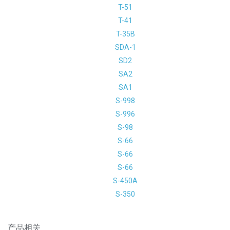
T-51
T-41
T-35B
SDA-1
SD2
SA2
SA1
S-998
S-996
S-98
S-66
S-66
S-66
S-450A
S-350
产品相关