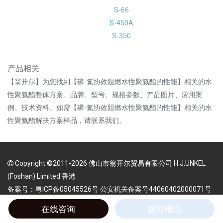
S-66
S-450A
S-350
产品相关
【翁开尔】为您找到【磷-氮协效阻燃水性聚氨酯的性能】相关的水
性聚氨酯整体方案、品牌、型号、规格参数、产品图片、应用案
例、技术资料。如需【磷-氮协效阻燃水性聚氨酯的性能】相关的水
性聚氨酯解决方案样品，请联系我们。
Copyright ©2011-2026 佛山市翁开尔贸易有限公司 H.J.UNKEL
(Foshan) Limited 香港
备案号：粤ICP备05045526号 公安机关备案号44060402000071号
环保型水性聚氨酯树脂/乳液供应商
在线咨询
拨打电话
全国咨询电话：13078195948（周工）