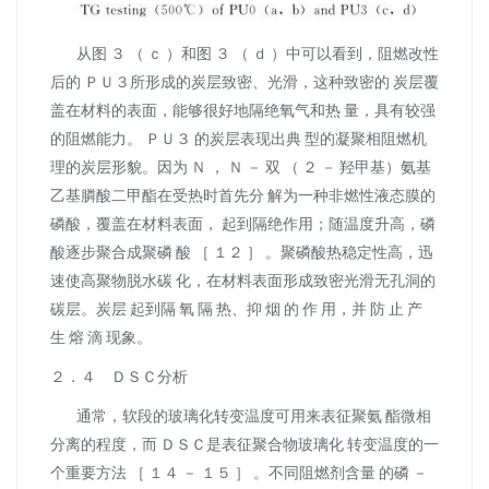
从图 ３ （ ｃ ）和图 ３ （ ｄ ）中可以看到，阻燃改性
后的 ＰＵ３所形成的炭层致密、光滑，这种致密的 炭层覆
盖在材料的表面，能够很好地隔绝氧气和热 量，具有较强
的阻燃能力。 ＰＵ３ 的炭层表现出典 型的凝聚相阻燃机
理的炭层形貌。因为 Ｎ ， Ｎ － 双 （ ２ － 羟甲基）氨基
乙基膦酸二甲酯在受热时首先分 解为一种非燃性液态膜的
磷酸，覆盖在材料表面， 起到隔绝作用；随温度升高，磷
酸逐步聚合成聚磷 酸 ［ １２ ］ 。聚磷酸热稳定性高，迅
速使高聚物脱水碳 化，在材料表面形成致密光滑无孔洞的
碳层。炭层 起到隔 氧 隔 热、抑 烟 的 作 用，并 防 止 产
生 熔 滴 现象。
２．４ ＤＳＣ分析
通常，软段的玻璃化转变温度可用来表征聚氨 酯微相
分离的程度，而 ＤＳＣ是表征聚合物玻璃化 转变温度的一
个重要方法 ［ １４ － １５ ］ 。不同阻燃剂含量 的磷 －