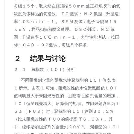
每组１５个，取火焰在距顶端５０ｍｍ 处正好熄 灭时的氧
浓度为该样品的氧指数。 ＴＧ 测试： Ｎ ２ 氛围，升温速
率１０℃ · ｍｉｎ －１ 。 ＳＥＭ 测试：电子 束能量１５
ｋｅＶ ，样品扫描前喷金处理。 ＤＳＣ测试： Ｎ ２ 氛
围，升温速率１０℃ · ｍｉｎ －１ 。力学性能测试： 按国
标１０４０ － ９２测试，每组５个样条。
２ 结果与讨论
２．１ 氧指数 （ ＬＯＩ）分析
不同阻燃剂含量的阻燃水性聚氨酯的 ＬＯＩ 值 如表
１ 所示。由表 １ 可知，阻燃改性的水性聚氨酯 的ＬＯＩ
值均明显大于未阻燃改性的，且随着阻燃 剂含量的增加，
ＬＯＩ值呈现先增大、后降低的规 律。在阻燃剂含量为１
５％ （ ＰＵ３ ）时，聚氨酯的 ＬＯＩ达到３０．２％
（比未阻燃改性的 ＰＵ０的值提高 了６．３％ ）。其
中，继续增加阻燃剂的含量到２０％ 时，聚氨酯的 ＬＯＩ