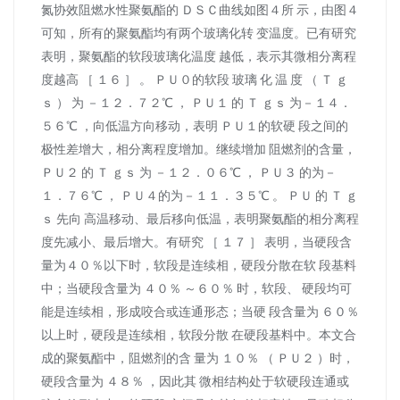
氮协效阻燃水性聚氨酯的 ＤＳＣ曲线如图４所 示，由图４
可知，所有的聚氨酯均有两个玻璃化转 变温度。已有研究
表明，聚氨酯的软段玻璃化温度 越低，表示其微相分离程
度越高 ［ １６ ］ 。 ＰＵ０的软段 玻璃 化 温 度 （ Ｔ ｇ
ｓ ） 为 －１２．７２℃ ， ＰＵ１ 的 Ｔ ｇｓ 为－１４．
５６℃ ，向低温方向移动，表明 ＰＵ１的软硬 段之间的
极性差增大，相分离程度增加。继续增加 阻燃剂的含量，
ＰＵ２ 的 Ｔ ｇｓ 为 －１２．０６℃ ， ＰＵ３ 的为－
１．７６℃ ， ＰＵ４的为－１１．３５℃ 。 ＰＵ 的 Ｔ ｇ
ｓ 先向 高温移动、最后移向低温，表明聚氨酯的相分离程
度先减小、最后增大。有研究 ［ １７ ］ 表明，当硬段含
量为４０％以下时，软段是连续相，硬段分散在软 段基料
中；当硬段含量为 ４０％ ～６０％ 时，软段、 硬段均可
能是连续相，形成咬合或连通形态；当硬 段含量为 ６０％
以上时，硬段是连续相，软段分散 在硬段基料中。本文合
成的聚氨酯中，阻燃剂的含 量为 １０％ （ ＰＵ２ ）时，
硬段含量为 ４８％ ，因此其 微相结构处于软硬段连通或