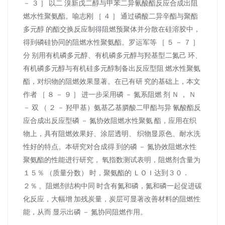
－ ３ ］ 以二 溴新戊二醇与甲苯二异氰酸酯反应合成出阻
燃水性聚氨酯。喻志刚 ［ ４ ］ 通过磷酸二异辛酯与聚酯
多元醇 的酯交换反应制得阻燃预聚体并分散在硅溶胶中，
得到磷硅协同的阻燃水性聚氨酯。罗运军等 ［ ５ － ７ ］
分 别用有机磷多元醇、有机磷多元醇与羟基型二氮己 环、
有机磷多元醇与有机硅多元醇制备出反应型阻 燃水性聚氨
酯，对织物的阻燃效果显著。在已有研 究的基础上，本文
作者 ［ ８ － ９ ］ 进一步采用磷 － 氮系阻燃 剂 Ｎ ， Ｎ
－ 双 （ ２ － 羟甲基）氨基乙基膦酸二甲酯与异 氰酸酯反
应合成出反应型磷 － 氮协效阻燃水性聚氨 酯，应用在织
物上，具有阻燃效果好、涂层透明、 织物显原色、耐水洗
性好的特点。本研究对合成得 到的磷 － 氮协效阻燃水性
聚氨酯的性能进行研究， 氧指数测试表明，阻燃剂含量为
１５％ （质量分数） 时，聚氨酯的 ＬＯＩ达到３０．
２％ 。阻燃剂结构中同 时含有氮和磷，氮和磷一起促进碳
化反应，大幅增 加残炭量，炭层可显著改善材料的阻燃性
能，从而 显示出磷 － 氮协同阻燃作用。