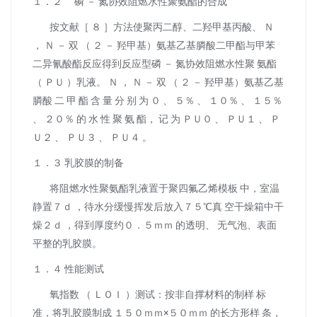
１．２ 磷 － 氮协效阻燃水性聚氨酯的合成
按文献［ ８ ］方法使聚丙二醇、二羟甲基丙酸、 Ｎ
， Ｎ － 双 （ ２ － 羟甲基）氨基乙基膦酸二甲酯与甲苯
二异氰酸酯反应得到反应型磷 － 氮协效阻燃水性聚 氨酯
（ ＰＵ ）乳液。 Ｎ ， Ｎ － 双 （ ２ － 羟甲基）氨基乙基
膦酸 二 甲 酯 含 量 分 别 为 ０ 、 ５％ 、 １０％ 、 １５％
、 ２０％ 的 水 性 聚 氨 酯， 记 为 ＰＵ０ 、 ＰＵ１ 、 Ｐ
Ｕ２ 、 ＰＵ３ 、 ＰＵ４ 。
１．３ 乳胶膜的制备
将阻燃水性聚氨酯乳液置于聚四氟乙烯模板 中，室温
静置７ｄ ，待水分缓慢挥发后放入７５℃真 空干燥箱中干
燥２ｄ ，得到厚度约０．５ｍｍ 的透明、 无气泡、表面
平整的乳胶膜。
１．４ 性能测试
氧指数 （ ＬＯＩ ）测试：按非自撑材料的制样 标
准，将乳胶膜制成 １５０ｍｍ×５０ｍｍ 的长方形样 条，