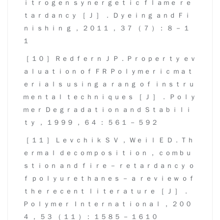
ｉｔｒｏｇｅｎ ｓｙｎｅｒｇｅｔｉｃ ｆｌａｍｅ ｒｅ
ｔａｒｄａｎｃｙ ［ Ｊ ］ ． Ｄｙｅｉｎｇ ａｎｄ Ｆｉ
ｎｉｓｈｉｎ ｇ ， ２０１１ ， ３７ （ ７ ）： ８ － １
１
［ １０ ］ Ｒｅｄｆｅｒｎ Ｊ Ｐ．Ｐｒｏｐｅｒｔｙ ｅｖ
ａｌｕａｔｉｏｎ ｏｆ ＦＲ Ｐｏｌｙｍｅｒｉｃ ｍａｔ
ｅｒｉａｌｓ ｕｓｉｎｇ ａ ｒａｎｇ ｏｆ ｉｎｓｔｒｕ
ｍｅｎｔａｌ ｔｅｃｈｎｉｑｕｅｓ ［ Ｊ ］ ． Ｐｏｌｙ
ｍｅｒ Ｄｅｇｒａｄａｔｉｏｎ ａｎｄ Ｓｔａｂｉｌｉ
ｔｙ ， １９９９ ， ６４ ： ５６１ － ５９２
［ １１ ］ Ｌｅｖｃｈｉｋ Ｓ Ｖ ， Ｗｅｉｌ Ｅ Ｄ．Ｔｈ
ｅｒｍａｌ ｄｅｃｏｍｐｏｓｉｔｉｏｎ ， ｃｏｍｂｕ
ｓｔｉｏｎ ａｎｄ ｆｉｒｅ － ｒｅｔａｒｄａｎｃｙ ｏ
ｆ ｐｏｌｙｕｒｅｔｈａｎｅｓ － ａ ｒｅｖｉｅｗ ｏｆ
ｔｈｅ ｒｅｃｅｎｔ ｌｉｔｅｒａｔｕｒｅ ［ Ｊ ］ ．
Ｐｏｌｙｍｅｒ Ｉｎｔｅｒｎａｔｉｏｎａｌ ， ２００
４ ， ５３ （ １１ ）： １５８５ － １６１０