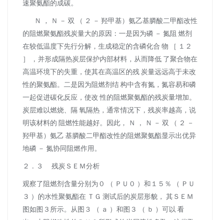
速聚氨酯的成碳。
Ｎ ， Ｎ － 双 （ ２ － 羟甲基）氨乙基膦酸二甲酯改性
的阻燃聚氨酯残炭量大的原因：一是因为磷 － 氮阻 燃剂
在较低温度下先行分解，生成稳定的含磷化合 物 ［ １２
］ ，并形成隔热炭层保护内部材料，从而降低 了聚合物在
高温环境下的失重，使其在高温区的残 炭量远远高于未改
性的聚氨酯。二是因为阻燃剂结 构中含有氮，氮容易和磷
一起促进碳化反应，使改 性的阻燃聚氨酯的残炭量增加。
炭层难以燃烧、隔 氧隔热，通常情况下，残炭率越高，说
明该材料的 阻燃性能越好。因此， Ｎ ， Ｎ － 双 （ ２ －
羟甲基）氨乙 基膦酸二甲酯改性的阻燃聚氨酯显示出优异
地磷 － 氮协同阻燃作用。
２．３ 残炭ＳＥＭ分析
观察了阻燃剂含量分别为０ （ ＰＵ０ ）和１５％ （ ＰＵ
３ ）的水性聚氨酯在 ＴＧ 测试后的炭层形貌， 其ＳＥＭ
图如图３所示。从图３ （ ａ ）和图３ （ ｂ ）可以 看