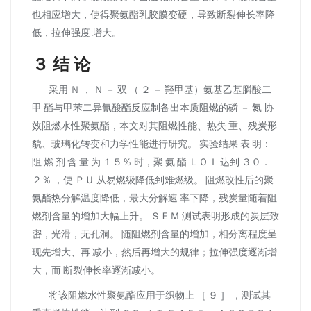
也相应增大，使得聚氨酯乳胶膜变硬，导致断裂伸长率降
低，拉伸强度 增大。
３ 结 论
采用 Ｎ ， Ｎ － 双 （ ２ － 羟甲基）氨基乙基膦酸二
甲 酯与甲苯二异氰酸酯反应制备出本质阻燃的磷 － 氮 协
效阻燃水性聚氨酯，本文对其阻燃性能、热失 重、残炭形
貌、玻璃化转变和力学性能进行研究。 实验结果 表 明：
阻 燃 剂 含 量 为 １５％ 时，聚 氨 酯 ＬＯＩ 达到 ３０．
２％ ，使 ＰＵ 从易燃级降低到难燃级。 阻燃改性后的聚
氨酯热分解温度降低，最大分解速 率下降，残炭量随着阻
燃剂含量的增加大幅上升。 ＳＥＭ 测试表明形成的炭层致
密，光滑，无孔洞。 随阻燃剂含量的增加，相分离程度呈
现先增大、再 减小，然后再增大的规律；拉伸强度逐渐增
大，而 断裂伸长率逐渐减小。
将该阻燃水性聚氨酯应用于织物上 ［ ９ ］ ，测试其