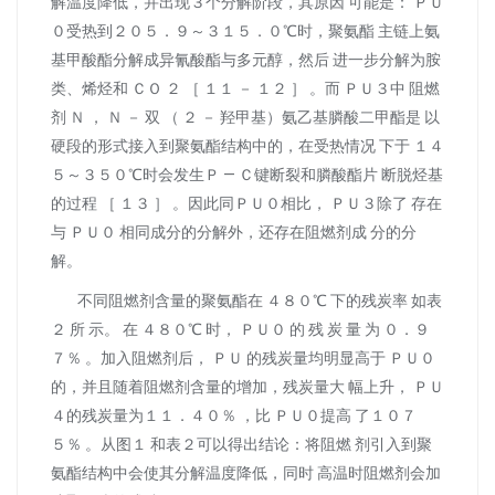
解温度降低，并出现３个分解阶段，其原因 可能是： ＰＵ
０受热到２０５．９～３１５．０℃时，聚氨酯 主链上氨
基甲酸酯分解成异氰酸酯与多元醇，然后 进一步分解为胺
类、烯烃和 ＣＯ ２ ［ １１ － １２ ］ 。而 ＰＵ３中 阻燃
剂 Ｎ ， Ｎ － 双 （ ２ － 羟甲基）氨乙基膦酸二甲酯是 以
硬段的形式接入到聚氨酯结构中的，在受热情况 下于 １４
５～３５０℃时会发生Ｐ — Ｃ键断裂和膦酸酯片 断脱烃基
的过程 ［ １３ ］ 。因此同ＰＵ０相比， ＰＵ３除了 存在
与 ＰＵ０ 相同成分的分解外，还存在阻燃剂成 分的分
解。
不同阻燃剂含量的聚氨酯在 ４８０℃ 下的残炭率 如表
２ 所 示。 在 ４８０℃ 时， ＰＵ０ 的 残 炭 量 为 ０．９
７％ 。加入阻燃剂后， ＰＵ 的残炭量均明显高于 ＰＵ０
的，并且随着阻燃剂含量的增加，残炭量大 幅上升， ＰＵ
４的残炭量为１１．４０％ ，比 ＰＵ０提高 了１０７
５％ 。从图１ 和表２可以得出结论：将阻燃 剂引入到聚
氨酯结构中会使其分解温度降低，同时 高温时阻燃剂会加