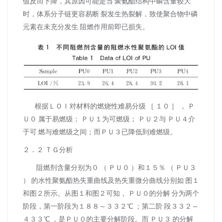
值反而下降，其原因可能是当 聚氨酯结构中磷含量较大
时，体系分子链更容易断 裂发生热裂解，致使聚合物中磷
元素在未充分发生 阻燃作用前即已损失。
根据ＬＯＩ对材料的燃烧性难易分级 ［ １０ ］ ， Ｐ
Ｕ０ 属于易燃级； ＰＵ１为可燃级； ＰＵ２与 ＰＵ４介
于可 燃与难燃级之间；而ＰＵ３已降低到难燃级。
２．２ ＴＧ分析
阻燃剂含量分别为０ （ ＰＵ０ ）和１５％ （ ＰＵ３
） 的水性聚氨酯热失重曲线及热失重微分曲线分别如 图１
和图２所示。从图１和图２可知， ＰＵ０的分解 分为两个
阶段，第一阶段为１８８～３３２℃ ；第二阶 段３３２～
４３３℃ ，是ＰＵ０的主要分解阶段。而 ＰＵ３ 的分解