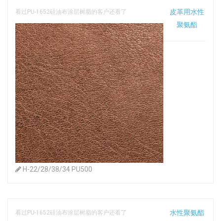
皮革用水性
看过PU-1652硅油布涂层树脂的客户还看了
聚氨酯
H-22/28/38/34 PU500
水性聚氨酯
看过PU-1652硅油布涂层树脂的客户还看了