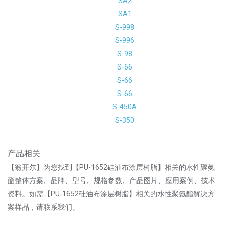
SA2
SA1
S-998
S-996
S-98
S-66
S-66
S-66
S-450A
S-350
产品相关
【翁开尔】为您找到【PU-1652硅油布涂层树脂】相关的水性聚氨
酯整体方案、品牌、型号、规格参数、产品图片、应用案例、技术
资料。如需【PU-1652硅油布涂层树脂】相关的水性聚氨酯解决方
案样品，请联系我们。