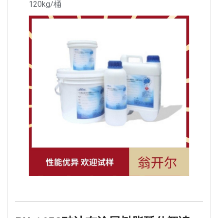
120kg/桶