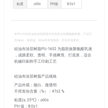
粘度
≤60s
PH值
8.0±1
本PU-1652硅油布涂层树脂为环保型水性聚氨酯树脂，产品不
含Apeo、有机锡、Nmp等有害物质，符合环保要求。
硅油布涂层树脂PU-1652 为脂肪族聚氨酯乳液
，成膜柔软、透明、手感爽滑。打底浆，适合
机械印刷和手工印刷工艺
硅油布涂层树脂产品规格
产品外观：微白、微透明
不挥发份含量（%）：47±2 %
粘度(s, 25℃)：≤60s
PH 值：8.0±1