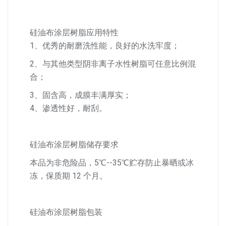
硅油布涂层树脂应用特性
1、优秀的耐磨洗性能，良好的水洗牢度；
2、与其他类型阴非离子水性树脂可任意比例混
合；
3、固含高，成膜丰满厚实；
4、渗透性好，耐刮。
硅油布涂层树脂储存要求
本品为非危险品，5℃--35℃贮存防止暴晒或冰
冻，保质期 12 个月。
硅油布涂层树脂包装